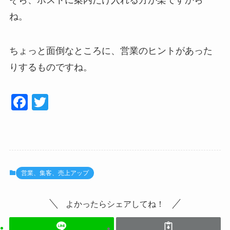
ね。
ちょっと面倒なところに、営業のヒントがあった
りするものですね。
F
T
a
wi
c
tt
e
er
b
営業、集客、売上アップ
o
o
よかったらシェアしてね！
k