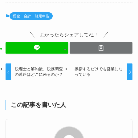
e
er
b
税金・会計・確定申告
o
o
よかったらシェアしてね！
k
税理士と解約後、税務調査
挨拶するだけでも営業にな
の連絡はどこに来るのか？
っている
この記事を書いた人