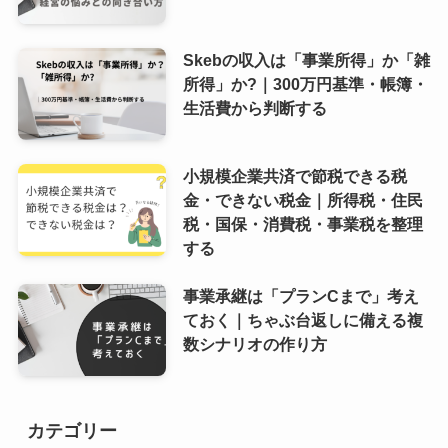
Skebの収入は「事業所得」か「雑
所得」か?｜300万円基準・帳簿・
生活費から判断する
小規模企業共済で節税できる税
金・できない税金｜所得税・住民
税・国保・消費税・事業税を整理
する
事業承継は「プランCまで」考え
ておく｜ちゃぶ台返しに備える複
数シナリオの作り方
カテゴリー