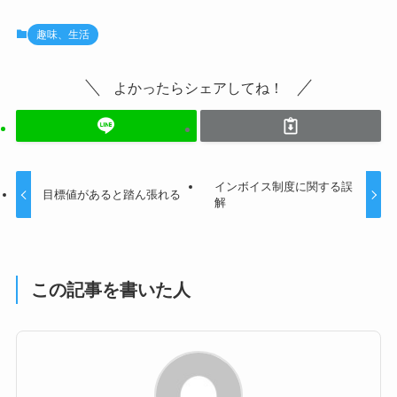
b
趣味、生活
o
o
よかったらシェアしてね！
k
インボイス制度に関する誤
目標値があると踏ん張れる
解
この記事を書いた人