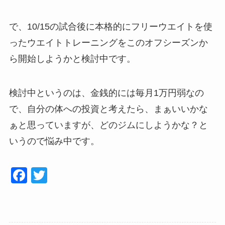
で、10/15の試合後に本格的にフリーウエイトを使
ったウエイトトレーニングをこのオフシーズンか
ら開始しようかと検討中です。
検討中というのは、金銭的には毎月1万円弱なの
で、自分の体への投資と考えたら、まぁいいかな
ぁと思っていますが、どのジムにしようかな？と
いうので悩み中です。
F
T
a
wi
c
tt
e
er