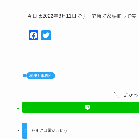
今日は2022年3月11日です。健康で家族揃って
F
T
a
wi
c
tt
e
er
b
税理士事務所
o
o
よかっ
k
たまには電話も使う