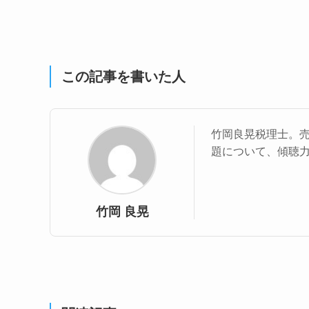
この記事を書いた人
竹岡良晃税理士。
題について、傾聴
竹岡 良晃